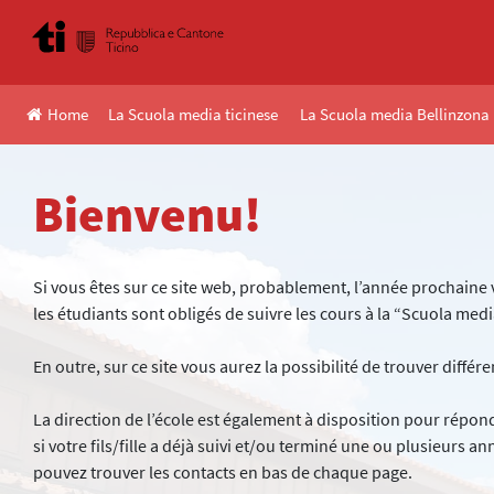
Skip
to
content
Home
La Scuola media ticinese
La Scuola media Bellinzona 
Bienvenu!
Si vous êtes sur ce site web, probablement, l’année prochaine vo
les étudiants sont obligés de suivre les cours à la “Scuola medi
En outre, sur ce site vous aurez la possibilité de trouver diffé
La direction de l’école est également à disposition pour répon
si votre fils/fille a déjà suivi et/ou terminé une ou plusieurs a
pouvez trouver les contacts en bas de chaque page.