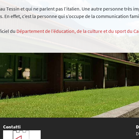
 Tessin et qui ne parlent pas l’italien. Une autre personne très impo
s. En effet, c’est la personne qui s’occupe de la communication famil
iciel du
Département de l’éducation, de la culture et du sport du C
Contatti
D
D