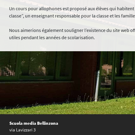
Un cours pour allophones est proposé aux élèves qui habitent au
classe”, un enseignant responsable pour la classe et les famille
Nous aimerions également souligner l’existence du site web off
utiles pendant les années de scolarisation.
Scuola media Bellinzona
via Lavizzari 3