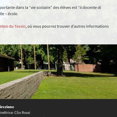
rtante dans la “vie scolaire” des élèves est “il docente di
le – école.
anton du Tessin
, où vous pourrez trouver d’autres informations
irezione
irettrice: Clio Rossi