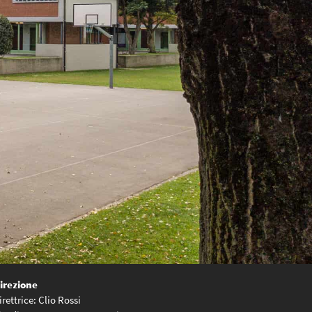
irezione
irettrice: Clio Rossi