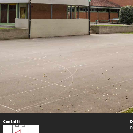
Contatti
D
D