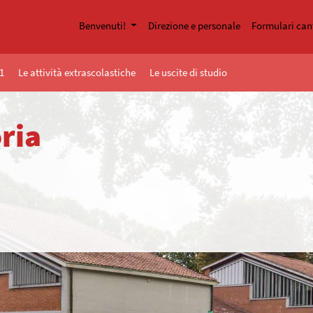
Benvenuti!
Direzione e personale
Formulari can
1
Le attività extrascolastiche
Le uscite di studio
ria