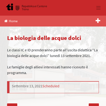
Skip
to
content
Home
La biologia delle acque dolci
Le classi IC e ID prenderanno parte all’uscita didattica “La
biologia delle acque dolci” lunedì 13 settembre 2021.
Le famiglie degli allievi interessati hanno ricevuto il
programma.
Settembre 13, 2021
Scheduled