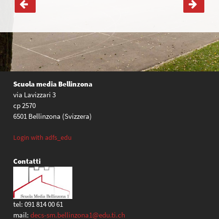
Navigazione
articoli
Scuola media Bellinzona
via Lavizzari 3
cp 2570
6501 Bellinzona (Svizzera)
Login with adfs_edu
Contatti
tel: 091 814 00 61
mail:
decs-sm.bellinzona1@edu.ti.ch