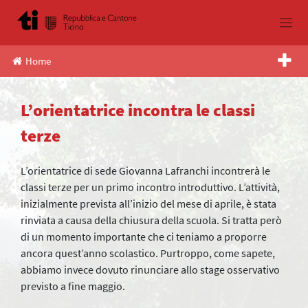
Skip
to
content
Home
L’orientatrice incontra le classi
terze
L’orientatrice di sede Giovanna Lafranchi incontrerà le
classi terze per un primo incontro introduttivo. L’attività,
inizialmente prevista all’inizio del mese di aprile, è stata
rinviata a causa della chiusura della scuola. Si tratta però
di un momento importante che ci teniamo a proporre
ancora quest’anno scolastico. Purtroppo, come sapete,
abbiamo invece dovuto rinunciare allo stage osservativo
previsto a fine maggio.