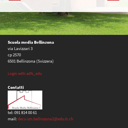
articoli
Scuola media Bellinzona
via Lavizzari 3
cp 2570
6501 Bellinzona (Svizzera)
Login with adfs_edu
Contatti
tel: 091 814 00 61
mail:
decs-sm.bellinzona1@edu.ti.ch