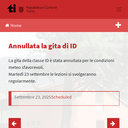
Skip
to
content
Home
Annullata la gita di ID
La gita della classe ID è stata annullata per le condizioni
meteo sfavorevoli.
Martedì 23 settembre le lezioni si svolgeranno
regolarmente.
Settembre 23, 2025
Scheduled
Navigazione