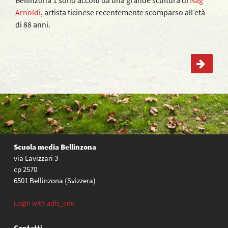
Arnoldi
, artista ticinese recentemente scomparso all’età
di 88 anni.
Navigazione
articoli
Scuola media Bellinzona
via Lavizzari 3
cp 2570
6501 Bellinzona (Svizzera)
Login with adfs_edu
Contatti